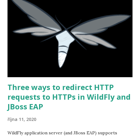
Three ways to redirect HTTP
requests to HTTPs in WildFly and
JBoss EAP
října 11, 2020
WildFly application server (and JBoss EAP) supports