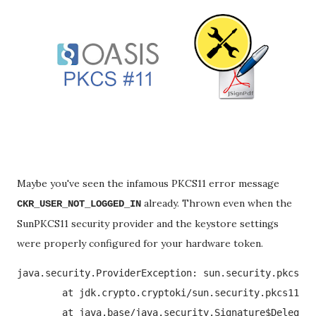
Maybe you've seen the infamous PKCS11 error message
already. Thrown even when the
CKR_USER_NOT_LOGGED_IN
SunPKCS11 security provider and the keystore settings
were properly configured for your hardware token.
java.security.ProviderException: sun.security.pkcs11.
        at jdk.crypto.cryptoki/sun.security.pkcs11.P1
        at java.base/java.security.Signature$Delegate