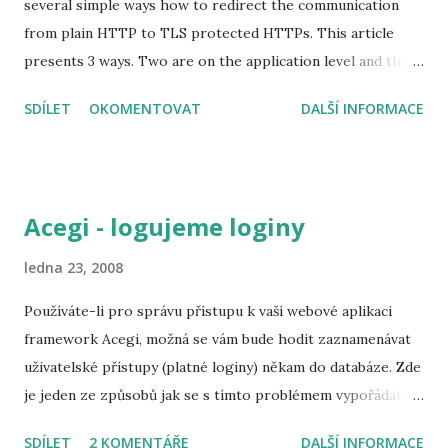
several simple ways how to redirect the communication
from plain HTTP to TLS protected HTTPs. This article
presents 3 ways. Two are on the application level and the
last one is on the server level valid for requests to all
SDÍLET
OKOMENTOVAT
DALŠÍ INFORMACE
deployments. 1. Request confidentiality in the deployment
descriptor The first way is based on the Servlet
specification. You need to specify which URLs should be
protected in the web.xml deployment descriptor. It's the
Acegi - logujeme loginy
same approach as the one used for specifying which URLs
require authentication/authorization. Just instead of
ledna 23, 2008
requesting an assigned role, you request a transport-
Používáte-li pro správu přístupu k vaší webové aplikaci
guarantee . Sample content of the WEB-INF/web.xml
framework Acegi, možná se vám bude hodit zaznamenávat
<web-app xmlns="http://xmlns.jcp.org/xml/ns/javaee"
uživatelské přístupy (platné loginy) někam do databáze. Zde
xmlns:xsi="http://www.w3.org/2001/XMLSchema-instance"
je jeden ze způsobů jak se s tímto problémem vypořádat.
xsi:schemaLocation="http://xmlns.jcp.org/xml/ns/javaee
Následující přiklad používá Hibernate a databázi Oracle.
http://xmlns.jcp.org/xml/ns/javaee/web-app_3_1.xsd"
SDÍLET
2 KOMENTÁŘE
DALŠÍ INFORMACE