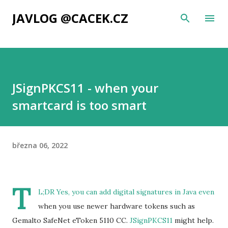
Přeskočit na hlavní obsah
JAVLOG @CACEK.CZ
JSignPKCS11 - when your
smartcard is too smart
března 06, 2022
T
L;DR Yes, you can add digital signatures in Java even
when you use newer hardware tokens such as
Gemalto SafeNet eToken 5110 CC.
JSignPKCS11
might help.