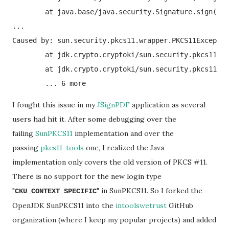
        at java.base/java.security.Signature.sign(Sig
...

Caused by: sun.security.pkcs11.wrapper.PKCS11Exceptio
        at jdk.crypto.cryptoki/sun.security.pkcs11.wr
        at jdk.crypto.cryptoki/sun.security.pkcs11.P1
I fought this issue in my
JSignPDF
application as several
users had hit it. After some debugging over the
failing
SunPKCS11
implementation and over the
passing
pkcs11-tools
one, I realized the Java
implementation only covers the old version of PKCS #11.
There is no support for the new login type
"
" in SunPKCS11. So I forked the
CKU_CONTEXT_SPECIFIC
OpenJDK SunPKCS11 into the
intoolswetrust
GitHub
organization (where I keep my popular projects) and added