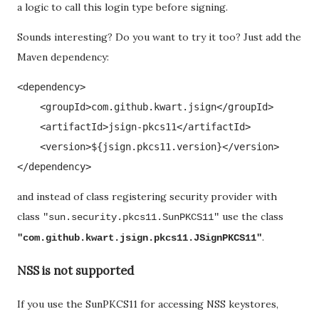
a logic to call this login type before signing.
Sounds interesting? Do you want to try it too? Just add the
Maven dependency:
<dependency>

    <groupId>com.github.kwart.jsign</groupId>

    <artifactId>jsign-pkcs11</artifactId>

    <version>${jsign.pkcs11.version}</version>

and instead of class registering security provider with
class
use the class
"sun.security.pkcs11.SunPKCS11"
.
"com.github.kwart.jsign.pkcs11.JSignPKCS11"
NSS is not supported
If you use the SunPKCS11 for accessing NSS keystores,