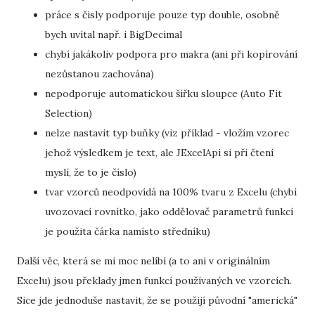
práce s čisly podporuje pouze typ double, osobně
bych uvítal např. i BigDecimal
chybí jakákoliv podpora pro makra (ani při kopírování
nezůstanou zachována)
nepodporuje automatickou šířku sloupce (Auto Fit
Selection)
nelze nastavit typ buňky (viz příklad - vložím vzorec
jehož výsledkem je text, ale JExcelApi si při čtení
myslí, že to je číslo)
tvar vzorců neodpovídá na 100% tvaru z Excelu (chybí
uvozovací rovnítko, jako oddělovač parametrů funkcí
je použita čárka namísto středníku)
Další věc, která se mi moc nelíbí (a to ani v originálním
Excelu) jsou překlady jmen funkcí používaných ve vzorcích.
Sice jde jednoduše nastavit, že se použijí původní "americká"