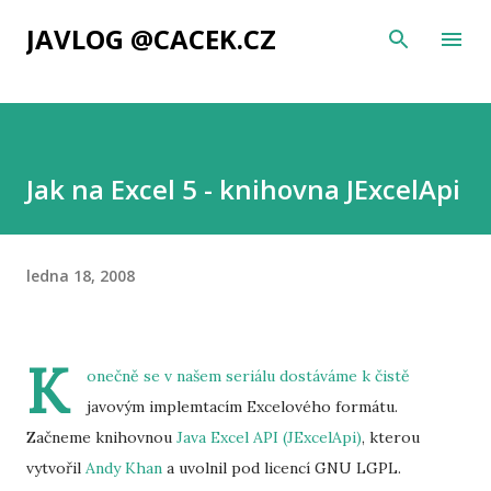
Přeskočit na hlavní obsah
JAVLOG @CACEK.CZ
Jak na Excel 5 - knihovna JExcelApi
ledna 18, 2008
K
onečně se v našem seriálu dostáváme k čistě
javovým implemtacím Excelového formátu.
Začneme knihovnou
Java Excel API (JExcelApi)
, kterou
vytvořil
Andy Khan
a uvolnil pod licencí GNU LGPL.