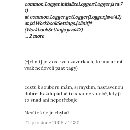
common.Logger.initializeLogger(Logger.java:7
1)
at common.Logger.getLogger(Logger.java:42)
at jxl.WorkbookSettings.[clinit]*
(WorkbookSettings.java:42)
... 2 more
(*[clinit] je v ostrych zavorkach, formular mi
vsak nedovoli psat tagy)
cestu k souboru mám, si myslím, nastavenou
dobře. Každopádně to spadne v době, kdy jí
to snad ani nepotřebuje.
Nevíte kde je chyba?
21. prosince 2008 v 14:30