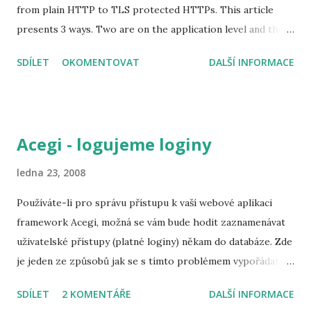
from plain HTTP to TLS protected HTTPs. This article
presents 3 ways. Two are on the application level and the
last one is on the server level valid for requests to all
SDÍLET
OKOMENTOVAT
DALŠÍ INFORMACE
deployments. 1. Request confidentiality in the deployment
descriptor The first way is based on the Servlet
specification. You need to specify which URLs should be
protected in the web.xml deployment descriptor. It's the
Acegi - logujeme loginy
same approach as the one used for specifying which URLs
require authentication/authorization. Just instead of
ledna 23, 2008
requesting an assigned role, you request a transport-
Používáte-li pro správu přístupu k vaší webové aplikaci
guarantee . Sample content of the WEB-INF/web.xml
framework Acegi, možná se vám bude hodit zaznamenávat
<web-app xmlns="http://xmlns.jcp.org/xml/ns/javaee"
uživatelské přístupy (platné loginy) někam do databáze. Zde
xmlns:xsi="http://www.w3.org/2001/XMLSchema-instance"
je jeden ze způsobů jak se s tímto problémem vypořádat.
xsi:schemaLocation="http://xmlns.jcp.org/xml/ns/javaee
Následující přiklad používá Hibernate a databázi Oracle.
http://xmlns.jcp.org/xml/ns/javaee/web-app_3_1.xsd"
SDÍLET
2 KOMENTÁŘE
DALŠÍ INFORMACE
Nejdříve si připravím vlastní metodu pro zápis do databáze
version="3.1...