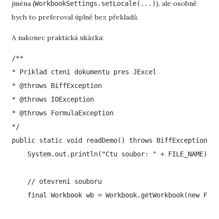
jména (
), ale osobně
WorkbookSettings.setLocale(...)
bych to preferoval úplně bez překladů.
A nakonec praktická ukázka:
/**

* Priklad cteni dokumentu pres JExcel

* @throws BiffException

* @throws IOException

* @throws FormulaException

*/

public static void readDemo() throws BiffException, I
    System.out.println("Ctu soubor: " + FILE_NAME);

    // otevreni souboru

    final Workbook wb = Workbook.getWorkbook(new File