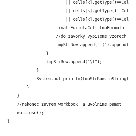
                        || cells[k].getType()==CellTy
                        || cells[k].getType()==CellTy
                        || cells[k].getType()==CellTy
                    final FormulaCell tmpFormula = (F
                    //do zavorky vypiseme vzorech pou
                    tmpStrRow.append(" (").append(tmp
                }

                tmpStrRow.append("\t");

            }

            System.out.println(tmpStrRow.toString());

        }

    }

    //nakonec zavrem workbook  a uvolnime pamet

    wb.close();

}
