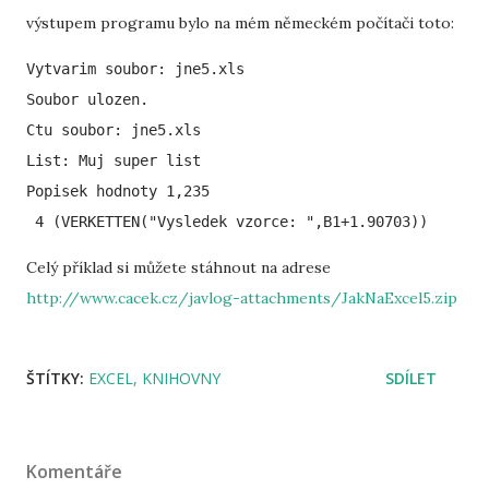
výstupem programu bylo na mém německém počítači toto:
Vytvarim soubor: jne5.xls

Soubor ulozen.

Ctu soubor: jne5.xls

List: Muj super list

Popisek hodnoty 1,235 

 4 (VERKETTEN("Vysledek vzorce: ",B1+1.90703))
Celý příklad si můžete stáhnout na adrese
http://www.cacek.cz/javlog-attachments/JakNaExcel5.zip
ŠTÍTKY:
EXCEL
KNIHOVNY
SDÍLET
Komentáře