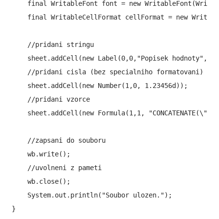
    final WritableFont font = new WritableFont(Writab
    final WritableCellFormat cellFormat = new Writabl
    //pridani stringu

    sheet.addCell(new Label(0,0,"Popisek hodnoty", ce
    //pridani cisla (bez specialniho formatovani)

    sheet.addCell(new Number(1,0, 1.23456d));

    //pridani vzorce

    sheet.addCell(new Formula(1,1, "CONCATENATE(\"Vys
    //zapsani do souboru

    wb.write();

    //uvolneni z pameti

    wb.close();

    System.out.println("Soubor ulozen.");

}