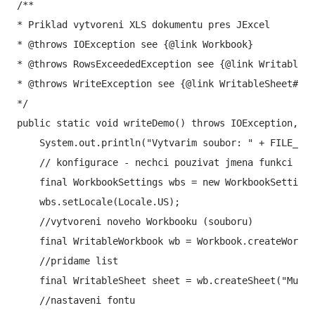
/**

* Priklad vytvoreni XLS dokumentu pres JExcel

* @throws IOException see {@link Workbook}

* @throws RowsExceededException see {@link WritableSh
* @throws WriteException see {@link WritableSheet#add
*/

public static void writeDemo() throws IOException, Ro
    System.out.println("Vytvarim soubor: " + FILE_NAM
    // konfigurace - nechci pouzivat jmena funkci v n
    final WorkbookSettings wbs = new WorkbookSettings
    wbs.setLocale(Locale.US);

    //vytvoreni noveho Workbooku (souboru)

    final WritableWorkbook wb = Workbook.createWorkbo
    //pridame list

    final WritableSheet sheet = wb.createSheet("Muj s
    //nastaveni fontu
