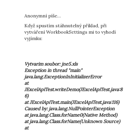
Anonymní píše…
Když spustím stáhnutelný příklad, při
vytváření WorkbookSettings mi to vyhodí
vyjímku:
Vytvarim soubor: jne5.xls
Exception in thread "main"
java.lang.ExceptionInInitializerError
at
JExcelApiTest.writeDemo(JExcelApiTest.java:8
6)
at JExcelApiTest.main(JExcelApiTest.java:116)
Caused by: java.lang.NullPointerException
at java.lang.Class.forName0(Native Method)
at java.lang.Class.forName(Unknown Source)
at