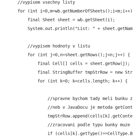
    //vypisem vsechny listy

    for (int i=0,m=wb.getNumberOfSheets();i<m;i++) {

        final Sheet sheet = wb.getSheet(i);

        System.out.println("List: " + sheet.getName()
        //vypisem hodnoty v listu

        for (int j=0,n=sheet.getRows();j<n;j++) {

            final Cell[] cells = sheet.getRow(j);

            final StringBuffer tmpStrRow = new String
            for (int k=0; k<cells.length; k++) {

                //spravne bychom tady meli bunku zpra
                //neb v JavaDocu je metoda getContent
                tmpStrRow.append(cells[k].getContents
                //zracovani podle typu bunky muze vyp
                if (cells[k].getType()==CellType.BOOL