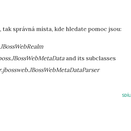
 tak správná místa, kde hledate pomoc jsou:
ty.JBossWebRealm
jboss.JBossWebMetaData
and its subclasses
er.jbossweb.JBossWebMetaDataParser
SDÍ