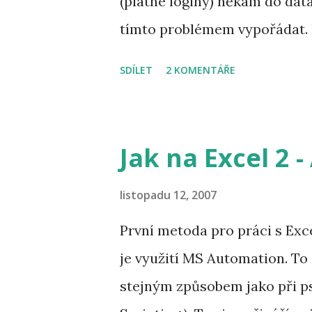
(platné loginy) někam do data
xsi:schemaLocation="http:/
tímto problémem vypořádat. N
http://xmlns.jcp.org/xml/ns/
databázi Oracle. Nejdříve si 
SDÍLET
2 KOMENTÁŘE
databáze v DAO . Umístím ji 
která rozšiřuje
org.springframework.orm.hi
Jak na Excel 2 
poskytuje metody pro správu u
použiji v Hibernate SQLQuery
listopadu 12, 2007
modelu a jejího ukládání pomo
První metoda pro práci s Exce
to table AUTH_LOG (Oracle d
je využití MS Automation. T
configured) * @param aNam
stejným způsobem jako při p
remote address of request */