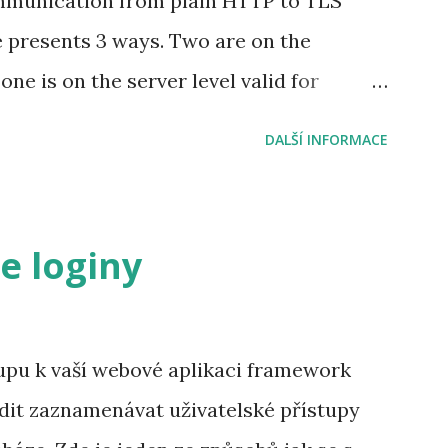
mmunication from plain HTTP to TLS
e presents 3 ways. Two are on the
one is on the server level valid for
. Request confidentiality in the
DALŠÍ INFORMACE
rst way is based on the Servlet
pecify which URLs should be protected in
iptor. It's the same approach as the one
e loginy
Ls require authentication/authorization.
 assigned role, you request a transport-
 of the WEB-INF/web.xml <web-app
tupu k vaší webové aplikaci framework
/xml/ns/javaee"
dit zaznamenávat uživatelské přístupy
org/2001/XMLSchema-instance"