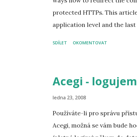
ways how to redirect the co
protected HTTPs. This articl
application level and the last 
requests to all deployments. 1
SDÍLET
OKOMENTOVAT
deployment descriptor The fi
specification. You need to s
the web.xml deployment descr
Acegi - logujem
used for specifying which UR
Just instead of requesting an
ledna 23, 2008
guarantee . Sample content
Používáte-li pro správu přís
xmlns="http://xmlns.jcp.org
Acegi, možná se vám bude ho
xmlns:xsi="http://www.w3.