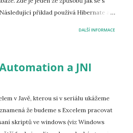
báze. Zde je jeden ze způsobů jak se s
/xmlns.jcp.org/xml/ns/javaee
ásledující přiklad používá Hibernate a
javaee/web-app_3_1.xsd" version="3.1...
připravím vlastní metodu pro zápis do
DALŠÍ INFORMACE
do třídy cz.mujpackage.dao.UserDao ,
bernate3.support.HibernateDaoSupport a
- Automation a JNI
živatelů, rolí, apod. Pro zvýšení výkonu
 namísto vytváření instance třídy
cí metody save(...) . /** * Adds log entry
lem v Javě, kterou si v seriálu ukážeme
atabase form - pk_sequence has to be
o znamená že budeme s Excelem pracovat
e username * @param aRemoteAddress
saní skriptů ve windows (viz Windows
 public void