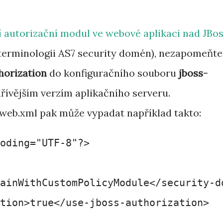
ní autorizační modul ve webové aplikaci nad JBo
 terminologii AS7 security domén), nezapomeňte
horization
do konfiguračního souboru
jboss-
dřívějším verzím aplikačního serveru.
eb.xml pak může vypadat například takto:
oding="UTF-8"?>

ainWithCustomPolicyModule</security-do
tion>true</use-jboss-authorization>
