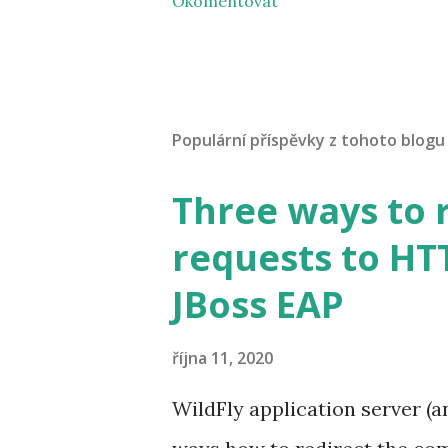
Okomentovat
Populární příspěvky z tohoto blogu
Three ways to 
requests to HTT
JBoss EAP
října 11, 2020
WildFly application server (