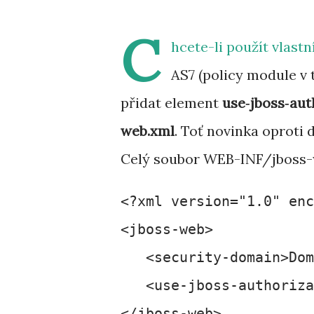
C
hcete-li použít vlast
AS7 (policy module v
přidat element
use‑jboss‑aut
web.xml
. Toť novinka oproti 
Celý soubor WEB-INF/jboss-w
<?xml version="1.0" enc
<jboss-web>

   <security-domain>Dom
   <use-jboss-authoriza