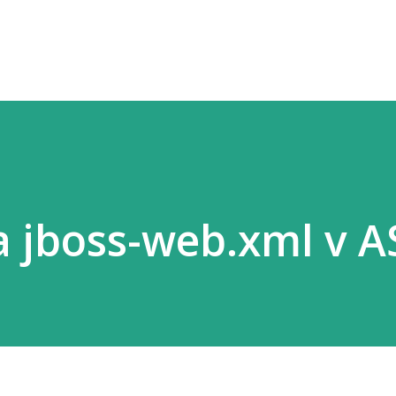
Přeskočit na hlavní obsah
a jboss-web.xml v A