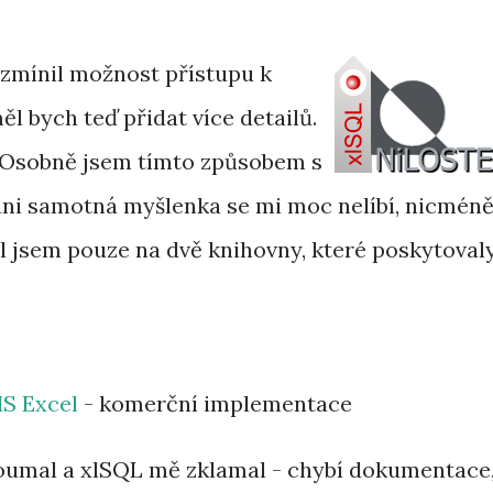
 zmínil možnost přístupu k
l bych teď přidat více detailů.
. Osobně jsem tímto způsobem s
ani samotná myšlenka se mi moc nelíbí, nicmén
zil jsem pouze na dvě knihovny, které poskytoval
S Excel
- komerční implementace
oumal a xlSQL mě zklamal - chybí dokumentace