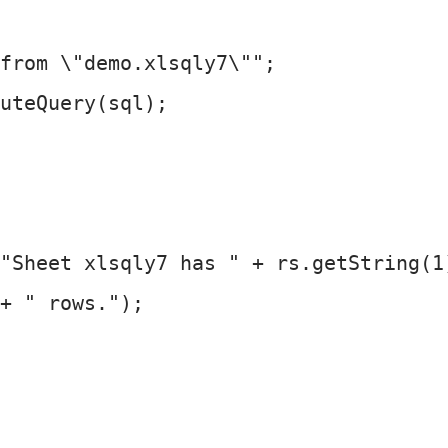
from \"demo.xlsqly7\"";

uteQuery(sql);

"Sheet xlsqly7 has " + rs.getString(1)
+ " rows.");
