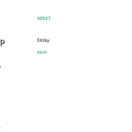
SDÍLET
Štítky
excel
ě
y
,