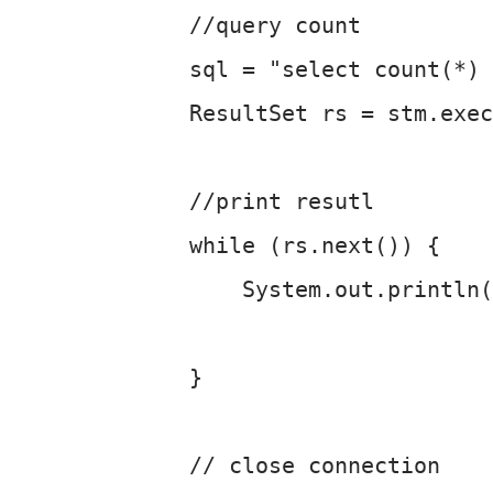
//query count

sql = "select count(*) 
ResultSet rs = stm.exec
//print resutl

while (rs.next()) {

    System.out.println(
                       
}

// close connection
