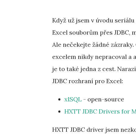
Když už jsem v úvodu seriálu
Excel souborům přes JDBC, mě
Ale nečekejte žádné zázraky
excelem nikdy nepracoval a 
je to také jedna z cest. Nara
JDBC rozhraní pro Excel:
xlSQL
- open-source
HXTT JDBC Drivers for M
HXTT JDBC driver jsem nezk