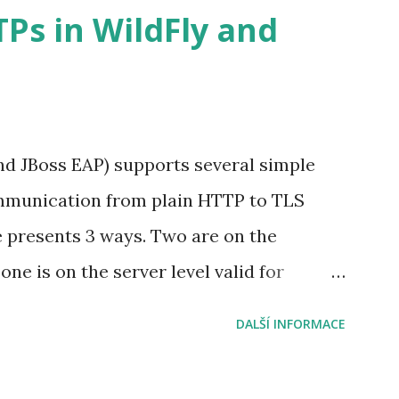
Ps in WildFly and
and JBoss EAP) supports several simple
mmunication from plain HTTP to TLS
e presents 3 ways. Two are on the
one is on the server level valid for
. Request confidentiality in the
DALŠÍ INFORMACE
rst way is based on the Servlet
pecify which URLs should be protected in