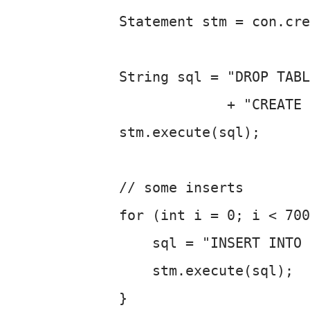
Statement stm = con.cre
String sql = "DROP TABL
             + "CREATE 
stm.execute(sql);

// some inserts

for (int i = 0; i < 700
    sql = "INSERT INTO 
    stm.execute(sql);

}
