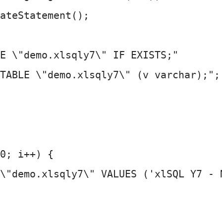
ateStatement();

E \"demo.xlsqly7\" IF EXISTS;"

TABLE \"demo.xlsqly7\" (v varchar);";

0; i++) {

\"demo.xlsqly7\" VALUES ('xlSQL Y7 - N