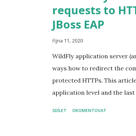
requests to HTT
JBoss EAP
října 11, 2020
WildFly application server (
ways how to redirect the co
protected HTTPs. This articl
application level and the last 
requests to all deployments. 1
SDÍLET
OKOMENTOVAT
deployment descriptor The fi
specification. You need to s