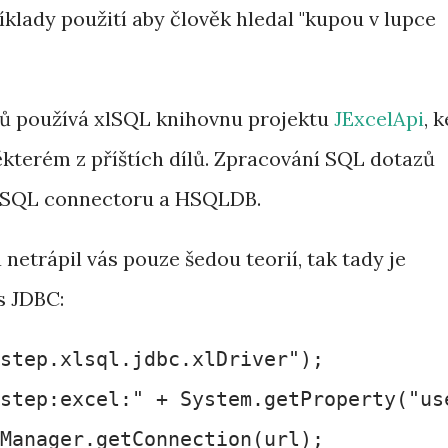
íklady použití aby člověk hledal "kupou v lupce
ů používá xlSQL knihovnu projektu
JExcelApi
, k
kterém z příštích dílů. Zpracování SQL dotazů
MySQL connectoru a HSQLDB.
 netrápil vás pouze šedou teorií, tak tady je
s JDBC:
step.xlsql.jdbc.xlDriver");

step:excel:" + System.getProperty("use
Manager.getConnection(url);
